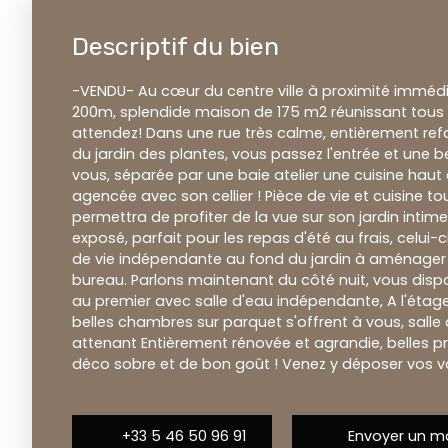
Descriptif du bien
-VENDU- Au cœur du centre ville à proximité imméd
200m, splendide maison de 175 m2 réunissant tous l
attendez! Dans une rue très calme, entièrement ref
du jardin des plantes, vous passez l'entrée et une be
vous, séparée par une baie atelier une cuisine ha
agencée avec son cellier ! Pièce de vie et cuisine t
permettra de profiter de la vue sur son jardin inti
exposé, parfait pour les repas d'été au frais, celui-c
de vie indépendante au fond du jardin à aménage
bureau. Parlons maintenant du côté nuit, vous dis
au premier avec salle d'eau indépendante, A l'étag
belles chambres sur parquet s'offrent à vous, salle
attenant Entièrement rénovée et agrandie, belles p
déco sobre et de bon goût ! Venez y déposer vos v
+33 5 46 50 96 91
Envoyer un ma