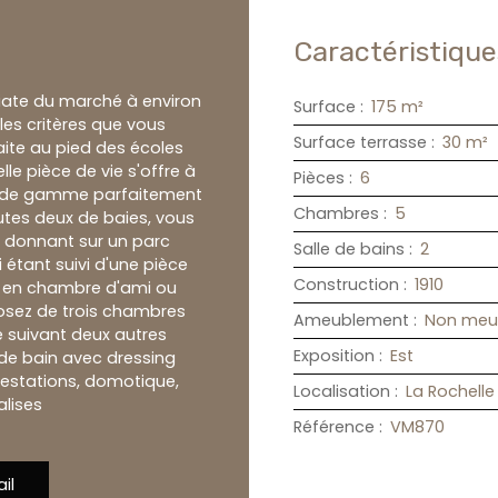
Caractéristique
iate du marché à environ
Surface
:
175
m²
es critères que vous
Surface terrasse
:
30
m²
aite au pied des écoles
lle pièce de vie s'offre à
Pièces
:
6
ut de gamme parfaitement
Chambres
:
5
outes deux de baies, vous
me donnant sur un parc
Salle de bains
:
2
i étant suivi d'une pièce
Construction
:
1910
r en chambre d'ami ou
posez de trois chambres
Ameublement
:
Non meu
e suivant deux autres
Exposition
:
Est
 de bain avec dressing
restations, domotique,
Localisation
:
La Rochelle
alises
Référence
:
VM870
il