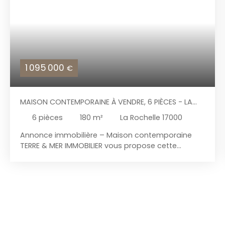
1 095 000
€
MAISON CONTEMPORAINE À VENDRE, 6 PIÈCES - LA
ROCHELLE 17000
6
pièces
180
m²
La Rochelle 17000
Annonce immobilière – Maison contemporaine
TERRE & MER IMMOBILIER vous propose cette
superbe maison principale de 130m² environ
entièrement rénovée avec des prestations haut
de gamme, où chaque détail a été pensé pour
offrir un cadre de vie élégant, confortable et
résolument contemporain. Dès l'entrée, les
volumes, la lumière naturelle et la qualité des
finitions séduisent immédiatement. La vaste pièce