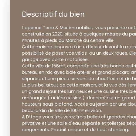
Descriptif du bien
L'agence Terre & Mer immobilier, vous présente ce
construite en 2020, située à quelques mètres du pa
minutes à pieds du Marché du centre ville.
Cette maison dispose d'un extérieur devant la mai
possibilité de poser vos vélos ou un deux roues. El
garage avec porte motorisée.
Cette villa de 156m², comporte une très bonne distr
bureau en rdc avec baie atelier et grand placard a
séparés, et une pièce servant de chaufferie et de b
Le plus bel atout de cette maison, et la vue dès l'ent
un grand séjour très lumineux et une cuisine très bi
aménagée ( arrière cuisine ), donnant sur un grand 
hauteurs sous plafond. Accès au jardin par une do
beau jardin de ville de 100m² environ.
A l'étage vous trouverez trois belles et grandes ch
privative et une salle d'eau séparée et toilettes s
rangements. Produit unique et de haut standing.