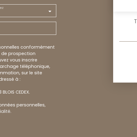
ez
T
rsonnelles conformément
et de prospection
vez vous inscrire
marchage téléphonique,
mmation, sur le site
dressé à :
13 BLOIS CEDEX.
données personnelles,
alité
.