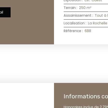
Exposition
:
Est-Ouest
Terrain
:
250
m²
il
Assainissement
:
Tout à 
Localisation
:
La Rochelle
Référence
:
688
Informations c
Honoraires inclus de 2.79