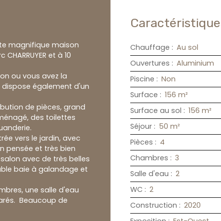
Caractéristique
tte magnifique maison
Chauffage
:
Au sol
rc CHARRUYER et à 10
Ouvertures
:
Aluminium
son ou vous avez la
Piscine
:
Non
le dispose également d'un
Surface
:
156
m²
ibution de pièces, grand
Surface au sol
:
156
m²
ménagé, des toilettes
Séjour
:
50
m²
uanderie.
rée vers le jardin, avec
Pièces
:
4
en pensée et très bien
Chambres
:
3
salon avec de très belles
uble baie à galandage et
Salle d'eau
:
2
WC
:
2
ambres, une salle d'eau
éparés. Beaucoup de
Construction
:
2020