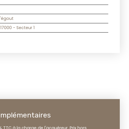
l'égout
 17000 - Secteur 1
omplémentaires
% TTC à la charge de l'acquéreur. Prix hors