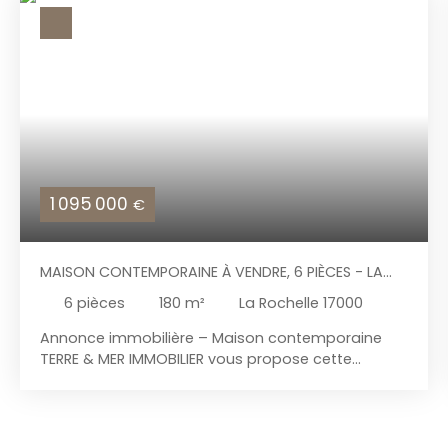
1 095 000
€
MAISON CONTEMPORAINE À VENDRE, 6 PIÈCES - LA
ROCHELLE 17000
6
pièces
180
m²
La Rochelle 17000
Annonce immobilière – Maison contemporaine
TERRE & MER IMMOBILIER vous propose cette
superbe maison principale de 130m² environ
entièrement rénovée avec des prestations haut
de gamme, où chaque détail a été pensé pour
offrir un cadre de vie élégant, confortable et